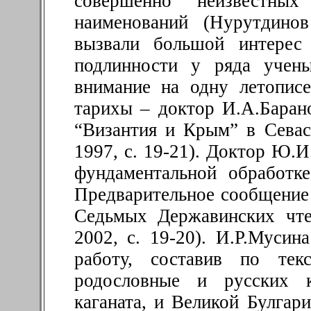
совершенно неизвестных
наименований (Нурутдинов
вызвали большой интерес
подлинности у ряда учены
внимание на одну летопис
тарихы – доктор И.А.Бара
“Византия и Крым” в Севас
1997, с. 19-21). Доктор Ю.И
фундаментальной обработк
Предварительное сообщение 
Седьмых Державинских чте
2002, с. 19-20). И.Р.Мусин
работу, составив по тек
родословные и русских к
каганата, и Великой Булгар