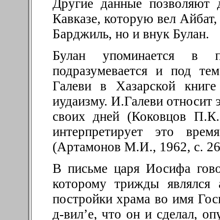
Другие данные позволяют 
Кавказе, которую вел Айбат,
Барджиль, но и внук Булан.
Булан упоминается в 
подразумевается и под те
Галеви в Хазарской книг
иудаизму. И.Галеви относит э
своих дней (Коковцов П.К.
интерпретирует это врем
(Артамонов М.И., 1962, с. 26
В письме царя Иосифа гово
которому трижды являлся 
постройки храма во имя Гос
д-вил’е, что он и сделал, о