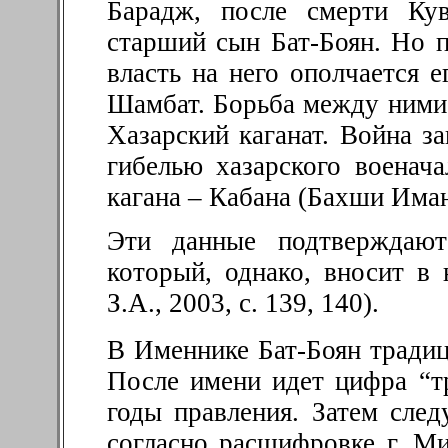
Барадж, после смерти Кув
старший сын Бат-Боян. Но п
власть на него ополчается е
Шамбат. Борьба между ними д
Хазарский каганат. Война з
гибелью хазарского военач
кагана – Кабана (Бахши Иман
Эти данные подтверждают
который, однако, вносит в
З.А., 2003, с. 139, 140).
В Именнике Бат-Боян традиц
После имени идет цифра “тр
годы правления. Затем след
согласно расшифровке г. Ми