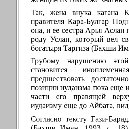
Так, жена внука кагана К
правителя Кара-Булгар Под
она, и ее сестра Арья Аслан
роду Услан, который вел св
богатыря Таргиза (Бахши Иман
Грубому нарушению этой
становится иноплемен
предшествовать достаточн
позиции иудаизма пока еще не
части его правящей вер
иудаизму еще до Айбата, види
Согласно тексту Гази-Бара
(Бахши Иман, 1993, с. 18