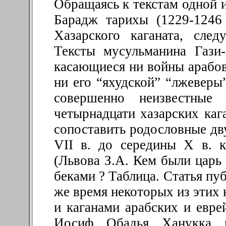
Обращаясь к текстам одной и
Барадж тарихы (1229-1246 
Хазарского каганата, след
Тексты мусульманина Гази
касающиеся ни войны арабов 
ни его “яхудской” “лжеверы”
совершенно неизвестны
четырнадцати хазарских каг
сопоставить родословные дв
VII в. до середины Х в. 
(Львова З.А. Кем были царь
беками ? Таблица. Статья пуб
же время некоторых из этих 
и каганами арабских и евре
Иосиф, Обадья, Ханукка, 