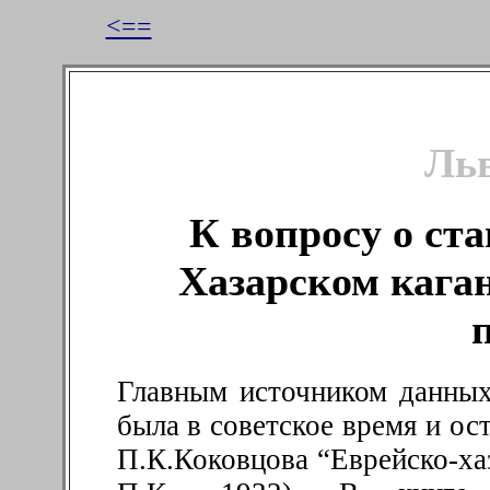
<==
Льв
К вопросу о ст
Хазарском кага
Главным источником данных
была в советское время и ос
П.К.Коковцова “Еврейско-хаз