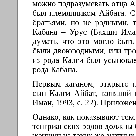
можно подразумевать отца А
был племянником Айбата. С
братьями, но не родными, 
Кабана – Урус (Бахши Иман
думать, что это могло быть
были двоюродными, или тро
из рода Калги был усыновле
рода Кабана.
Первым каганом, открыто 
сын Калги Айбат, взявший
Иман, 1993, с. 22
)
. Приложен
Однако, как показывают текс
тенгрианских родов должны 
женщин из таких же знатных