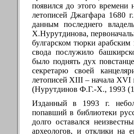
появился до этого времени 
летописей Джагфара 1680 г.
данным последнего владель
Х.Нурутдинова, первоначаль
булгарском тюрки арабским
свода послужило башкирск
было поднять дух повстанц
секретарю своей канцеля
летописей XIII – начала XVI
(Нурутдинов Ф.Г.-Х.
,
1993 (1)
Изданный в 1993 г. небо
попавший в библиотеки рус
долго оставался неизвестн
археологов, и отклики на е