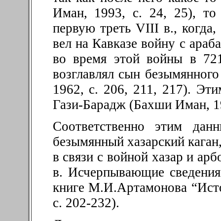
Иман, 1993, с. 24, 25), то
первую треть VIII в., когда
вел на Кавказе войну с араб
во время этой войны в 721
возглавлял сын безымянного
1962, с. 206, 211, 217). Э
Гази-Барадж (Бахши Иман, 19
Соответственно этим дан
безымянный хазарский каган
в связи с войной хазар и арб
в. Исчерпывающие сведения
книге М.И.Артамонова “Исто
с. 202-232).