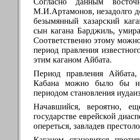
Согласно данным восточ
М.И.Артамонов, незадолго д
безымянный хазарский кага
сын кагана Барджиль, умира
Соответственно этому можно 
период правления известног
этим каганом Айбата.
Период правления Айбата,
Кабана можно было бы на
периодом становления иудаиз
Начавшийся, вероятно, е
государстве еврейской диасп
опереться, завладев престоло
Каганом становится проти