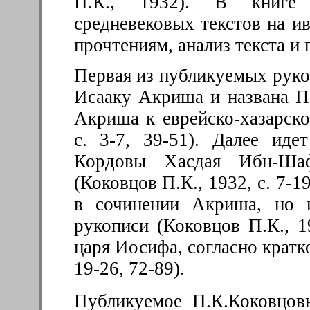
П.К., 1932). В книге 
средневековых текстов на и
прочтениям, анализ текста и 
Первая из публикуемых руко
Исааку Акриша и названа П
Акриша к еврейско-хазарско
с. 3-7, 39-51). Далее иде
Кордовы Хасдая Ибн-Ша
(Коковцов П.К., 1932, с. 7-1
в сочинении Акриша, но 
рукописи (Коковцов П.К., 19
царя Иосифа, согласно кратко
19-26, 72-89).
Публикуемое П.К.Коковцов