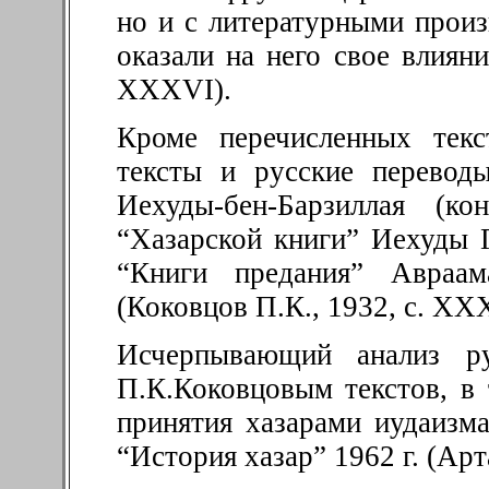
но и с литературными произ
оказали на него свое влияни
XXXVI).
Кроме перечисленных текс
тексты и русские перевод
Иехуды-бен-Барзиллая (к
“Хазарской книги” Иехуды Г
“Книги предания” Авраам
(Коковцов П.К., 1932, с. XX
Исчерпывающий анализ ру
П.К.Коковцовым текстов, в 
принятия хазарами иудаизм
“История хазар” 1962 г. (Арт