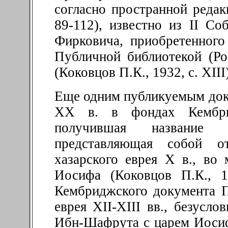
согласно пространной редакц
89-112), известно из II С
Фирковича, приобретенного
Публичной библиотекой (Ро
(Коковцов П
.
К., 1932, с. XIII
Еще одним публикуемым доку
ХХ в. в фондах Кембрид
получившая название 
представляющая собой о
хазарского еврея Х в., во
Иосифа (Коковцов П.К., 1
Кембриджского документа П
еврея XII-XIII вв., безусло
Ибн-Шафрута с царем Иосифо